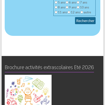
5 ans
6 ans
7 ans
8 ans
9 ans
10 ans
11 ans
12 ans
autre
Rechercher
Brochure activités extrascolaires Eté 2026